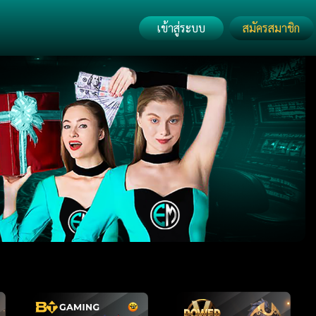
เข้าสู่ระบบ
สมัครสมาชิก